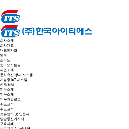
회사소개
회사개요
대표인사말
연혁
조직도
찾아오시는길
사업소개
문화유산 방재 시스템
지능형 IoT 시스템
AI 딥러닝
제품소개
제품소개
제품카달로그
주요실적
주요실적
보유면허 및 인증서
방송통신기자재
구축사례
보도자료 / 수상내역