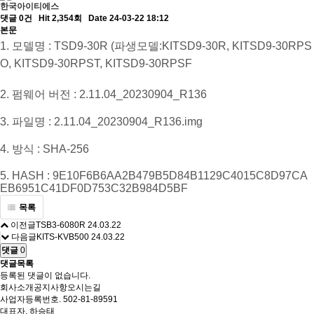
한국아이티에스
댓글 0건
Hit 2,354회
Date 24-03-22 18:12
본문
1. 모델명 :
TSD9-30R (파생모델:KITSD9-30R, KITSD9-30RPS
O, KITSD9-30RPST, KITSD9-30RPSF
2. 펌웨어 버전 : 2.11.04_20230904_R136
3. 파일명 : 2.11.04_20230904_R136.img
4. 방식 : SHA-256
5. HASH : 9E10F6B6AA2B479B5D84B1129C4015C8D97CA
EB6951C41DF0D753C32B984D5BF
목록
이전글
TSB3-6080R
24.03.22
다음글
KITS-KVB500
24.03.22
댓글
0
댓글목록
등록된 댓글이 없습니다.
회사소개
공지사항
오시는길
사업자등록번호. 502-81-89591
대표자. 하승태