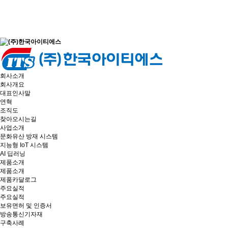
회사소개
회사개요
대표인사말
연혁
조직도
찾아오시는길
사업소개
문화유산 방재 시스템
지능형 IoT 시스템
AI 딥러닝
제품소개
제품소개
제품카달로그
주요실적
주요실적
보유면허 및 인증서
방송통신기자재
구축사례